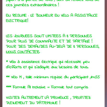
ces journées extraordinaires !
EN RESUME : LE BONHEUR EN VELO A ASSISTANCE
ELECTRIQUE!
LES JOURNEES SONT LIMITEES A 8 PERSONNES
POUR PLUS DE CONVIVIALITE ET DE PARTAGE !
POUR DES DEMANDES AU-DELA DE 8 PERSONNES,
NOUS CONTACTER
.
* Vélo à assistance électrique qui nécessite peu
d'efforts et qui s'adapte aux besoins de tous.
** Vélo M , taille minimum requise du participant ,1m55
*** Formule All Inclusive = Formule tout compris
VISITEZ AUTREMENT LA PROVENCE , PROFITEZ
PLEINEMENT DU PATRIMOINE !