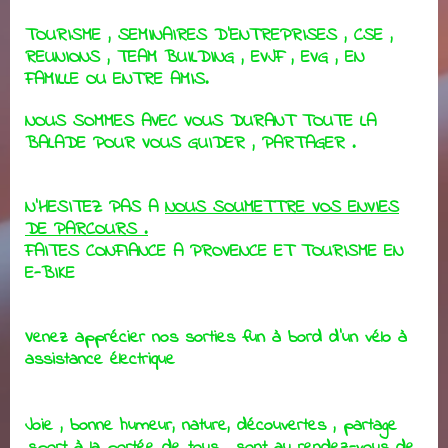
TOURISME , SEMINAIRES D'ENTREPRISES , CSE ,
REUNIONS , TEAM BUILDING , EVJF , EVG , EN
FAMILLE OU ENTRE AMIS.
NOUS SOMMES AVEC VOUS DURANT TOUTE LA
BALADE POUR VOUS GUIDER , PARTAGER .
N'HESITEZ PAS A
NOUS SOUMETTRE VOS ENVIES
DE PARCOURS .
FAITES CONFIANCE A PROVENCE ET TOURISME EN
E-BIKE
Venez apprécier nos sorties fun à bord d'un vélo à
assistance électrique
Joie , bonne humeur, nature, découvertes , partage
,sport à la portée de tous , sont au rendez-vous de