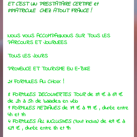
ET C'EST UN PRESTATAIRE CERTIFIE et
IMMATRICULE
CHEZ
ATOUT FRANCE !
NOUS VOUS ACCOMPAGNONS SUR TOUS LES
PARCOURS ET JOURNEES
TOUS LES JOURS
PROVENCE ET TOURISME EN E-BIKE
21 FORMULES AU CHOIX !
8 FORMULES DECOUVERTES TOUR
de 39 € à 69 €
de 2h à 5h de balades en vélo
9 FORMULES MEDIANES
de 79 € à 99 € , durée entre
4h et 7h
4 FORMULES ALL INCLUSIVES
(tout inclus) de 109 € à
129 € , durée entre 8h et 9h