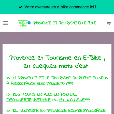
Passer
Votre aventure en e-bike commence ici !
au
contenu
PROVENCE ET TOURISME EN E-BIKE
principal
Provence et Tourisme en E-Bike ,
en quelques mots c'est :
>> LA PROVENCE ET LE TOURISME DURABLE EN VELO
A ASSISTANCE ELECTRIQUE(*) (**)
>> DES TOURS EN VELO EN
FORMULE
DECOUVERTE
,
MEDIANE
OU
ALL INCLUSIVE
***
>> DU TOURISME EN PROVENCE ECO-RESPONSABLE