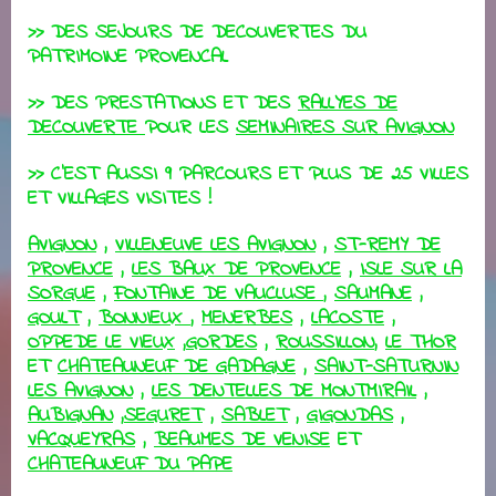
>> DES SEJOURS DE DECOUVERTES DU
PATRIMOINE PROVENCAL
>> DES PRESTATIONS ET DES
RALLYES DE
DECOUVERTE
POUR LES
SEMINAIRES SUR AVIGNON
>> C'EST AUSSI 9 PARCOURS ET PLUS DE 25 VILLES
ET VILLAGES VISITES !
AVIGNON
,
VILLENEUVE LES AVIGNON
,
ST-REMY DE
PROVENCE
,
LES BAUX DE PROVENCE
,
ISLE SUR LA
SORGUE
,
FONTAINE DE VAUCLUSE
,
SAUMANE
,
GOULT
,
BONNIEUX
,
MENERBES
,
LACOSTE
,
OPPEDE LE VIEUX
,
GORDES
,
ROUSSILLON
,
LE THOR
ET
CHATEAUNEUF DE GADAGNE
,
SAINT-SATURNIN
LES AVIGNON
,
LES DENTELLES DE MONTMIRAIL
,
AUBIGNAN
,
SEGURET
,
SABLET
,
GIGONDAS
,
VACQUEYRAS
,
BEAUMES DE VENISE
ET
CHATEAUNEUF DU PAPE