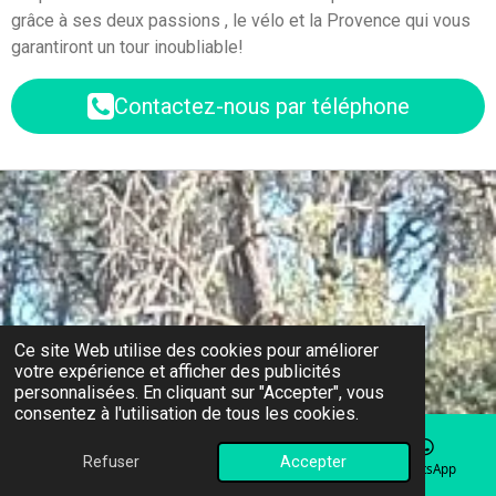
grâce à ses deux passions , le vélo et la Provence qui vous
garantiront un tour inoubliable!
Contactez-nous par téléphone
Ce site Web utilise des cookies pour améliorer
votre expérience et afficher des publicités
personnalisées. En cliquant sur "Accepter", vous
consentez à l'utilisation de tous les cookies.
Refuser
Accepter
E-mail
Téléphone
Facebook
WhatsApp