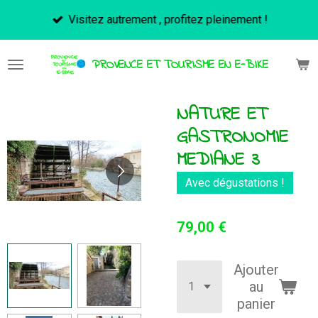
Passer
Visitez autrement , profitez pleinement !
au
contenu
PROVENCE ET TOURISME EN E-BIKE
principal
NATURE ET
GASTRONOMIE
MEDIANE 3
Avec dégustations !
79,00 €
Ajouter
au
panier