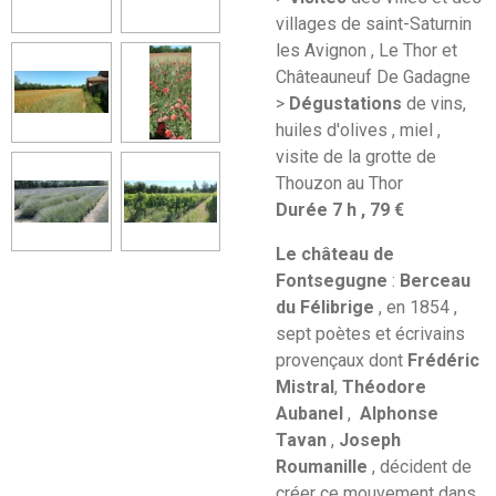
villages de saint-Saturnin
les Avignon , Le Thor et
Châteauneuf De Gadagne
>
Dégustations
de vins,
huiles d'olives , miel ,
visite de la grotte de
Thouzon au Thor
Durée 7 h , 79 €
Le château de
Fontsegugne
:
Berceau
du Félibrige
, en 1854 ,
sept poètes et écrivains
provençaux dont
Frédéric
Mistral
,
Théodore
Aubanel
,
Alphonse
Tavan
,
Joseph
Roumanille
, décident de
créer ce mouvement dans